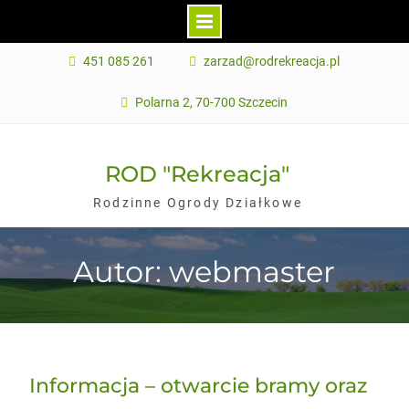
Skip
451 085 261
zarzad@rodrekreacja.pl
to
content
Polarna 2, 70-700 Szczecin
ROD "Rekreacja"
Rodzinne Ogrody Działkowe
Autor: webmaster
Informacja – otwarcie bramy oraz