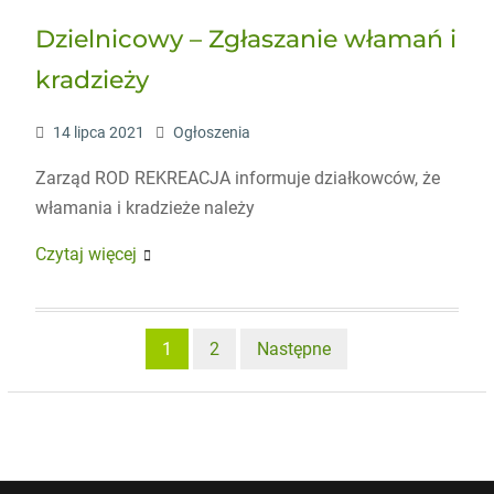
Dzielnicowy – Zgłaszanie włamań i
kradzieży
14 lipca 2021
Ogłoszenia
Zarząd ROD REKREACJA informuje działkowców, że
włamania i kradzieże należy
Czytaj więcej
Stronicowanie
1
2
Następne
wpisów