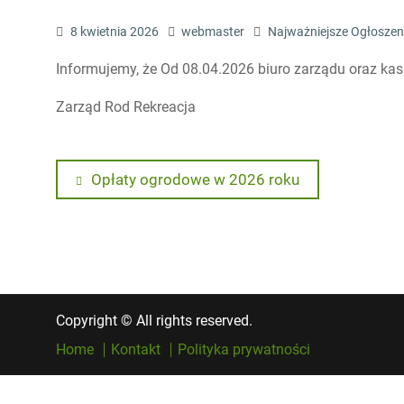
8 kwietnia 2026
webmaster
Najważniejsze Ogłoszen
Informujemy, że Od 08.04.2026 biuro zarządu oraz kas
Zarząd Rod Rekreacja
Nawigacja
Previous
Opłaty ogrodowe w 2026 roku
post:
wpisu
Copyright © All rights reserved.
Home
Kontakt
Polityka prywatności