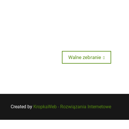
Next
Walne zebranie
post:
Created by
KropkaWeb - Rozwiązania Internetowe