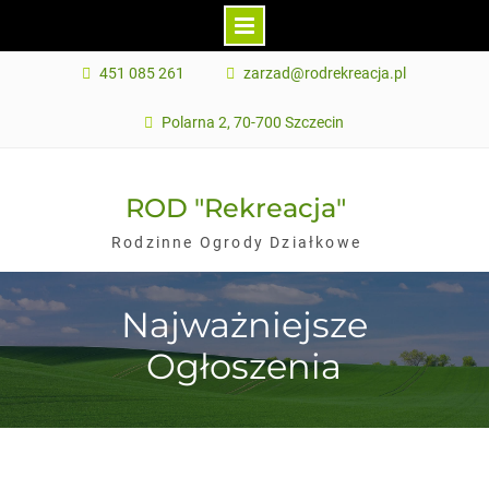
Skip
451 085 261
zarzad@rodrekreacja.pl
to
content
Polarna 2, 70-700 Szczecin
ROD "Rekreacja"
Rodzinne Ogrody Działkowe
Najważniejsze
Ogłoszenia