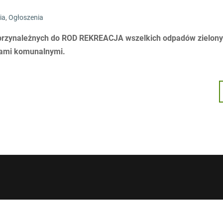
ia
,
Ogłoszenia
przynależnych do ROD REKREACJA wszelkich odpadów zielonyc
dami komunalnymi.