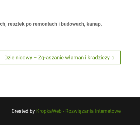
h, resztek po remontach i budowach, kanap,
Next
Dzielnicowy – Zgłaszanie włamań i kradzieży
post:
Created by
KropkaWeb - Rozwiązania Internetowe