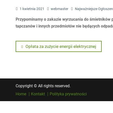
1 kwietnia 2021
webmaster
Najważniejsze Ogłoszen
Przypominamy o zakazie wyrzucania do śmietników 
tapczanów i innych przedmiotów nie będących odpa
Nawigacja
Previous
Opłata za zużycie energii elektrycznej
post:
wpisu
Copyright © All rights reserved.
Home
Kontakt
Polityka prywatności