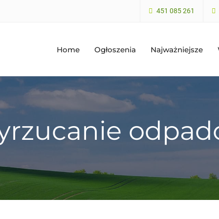
451 085 261
Home
Ogłoszenia
Najważniejsze
rzucanie odpa