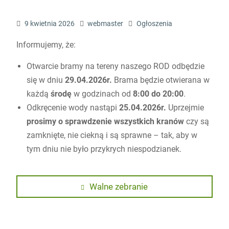
9 kwietnia 2026
webmaster
Ogłoszenia
Informujemy, że:
Otwarcie bramy na tereny naszego ROD odbędzie
się w dniu
29.04.2026r.
Brama będzie otwierana w
każdą
środę
w godzinach od
8:00 do 20:00
.
Odkręcenie wody nastąpi
25.04.2026r.
Uprzejmie
prosimy o sprawdzenie wszystkich kranów
czy są
zamknięte, nie ciekną i są sprawne – tak, aby w
tym dniu nie było przykrych niespodzianek.
Nawigacja
Previous
Walne zebranie
post:
wpisu