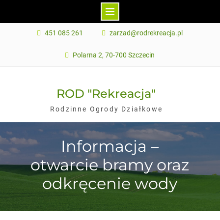
Skip
451 085 261
zarzad@rodrekreacja.pl
to
content
Polarna 2, 70-700 Szczecin
ROD "Rekreacja"
Rodzinne Ogrody Działkowe
Informacja –
otwarcie bramy oraz
odkręcenie wody