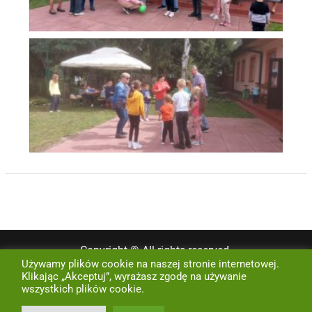
Copyright © All rights reserved.
Używamy plików cookie na naszej stronie internetowej.
Home
Kontakt
Polityka prywatności
Klikając „Akceptuj”, wyrażasz zgodę na używanie
wszystkich plików cookie.
Created by
KropkaWeb - Rozwiązania Internetowe