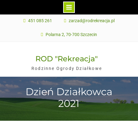
451 085 261
zarzad@rodrekreacja.pl
Polarna 2, 70-700 Szczecin
ROD "Rekreacja"
Rodzinne Ogrody Działkowe
Dzień Działkowca
2021